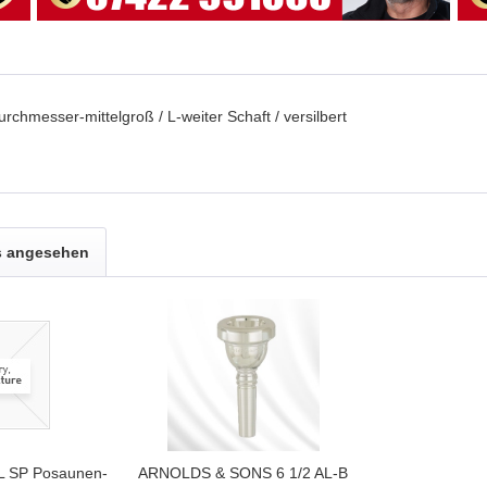
rchmesser-mittelgroß / L-weiter Schaft / versilbert
s angesehen
L SP Posaunen-
ARNOLDS & SONS 6 1/2 AL-B