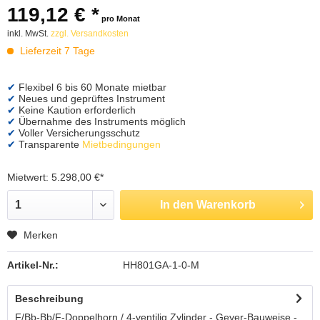
119,12 € *
pro Monat
inkl. MwSt.
zzgl. Versandkosten
Lieferzeit 7 Tage
Flexibel 6 bis 60 Monate mietbar
Neues und geprüftes Instrument
Keine Kaution erforderlich
Übernahme des Instruments möglich
Voller Versicherungsschutz
Transparente
Mietbedingungen
Mietwert: 5.298,00 €*
In den
Warenkorb
Merken
Artikel-Nr.:
HH801GA-1-0-M
Beschreibung
F/Bb-Bb/F-Doppelhorn / 4-ventilig Zylinder - Geyer-Bauweise -