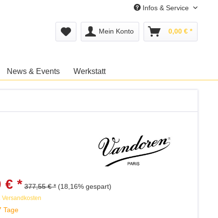
Infos & Service
Mein Konto
0,00 € *
News & Events
Werkstatt
 € *
377,55 € *
(18,16% gespart)
. Versandkosten
7 Tage