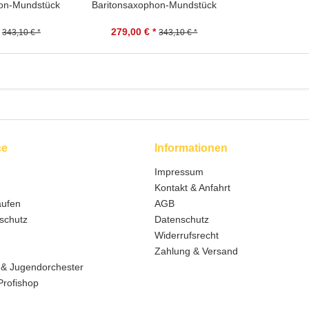
hon-Mundstück
Baritonsaxophon-Mundstück
279,00 € *
343,10 € *
343,10 € *
ce
Informationen
Impressum
Kontakt & Anfahrt
aufen
AGB
schutz
Datenschutz
Widerrufsrecht
Zahlung & Versand
 & Jugendorchester
Profishop