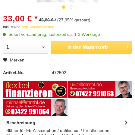
33,00 € *
45,80 € *
(27,95% gespart)
inkl. MwSt.
zzgl. Versandkosten
Sofort versandfertig, Lieferzeit ca. 1-3 Werktage
In den
Warenkorb
Merken
Artikel-Nr.:
472502
Beschreibung
Blätter für Eb-Altsaxophon / unfiled cut / für alle neuen