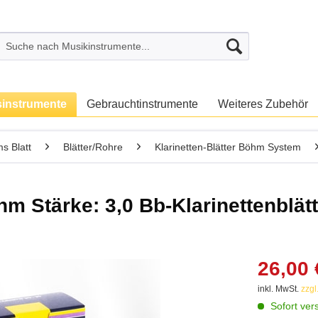
sinstrumente
Gebrauchtinstrumente
Weiteres Zubehör
s Blatt
Blätter/Rohre
Klarinetten-Blätter Böhm System
 Stärke: 3,0 Bb-Klarinettenblätt
26,00 
inkl. MwSt.
zzgl
Sofort vers