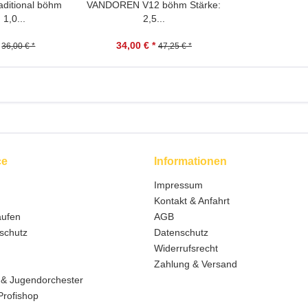
ditional böhm
VANDOREN V12 böhm Stärke:
 1,0...
2,5...
34,00 € *
36,00 € *
47,25 € *
ce
Informationen
Impressum
Kontakt & Anfahrt
aufen
AGB
schutz
Datenschutz
Widerrufsrecht
Zahlung & Versand
 & Jugendorchester
Profishop