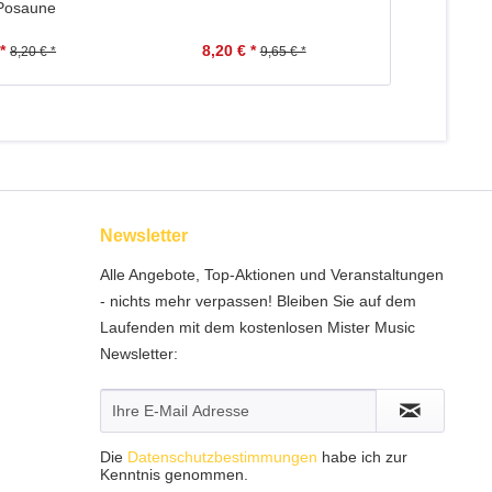
 Posaune
Posaune
*
8,20 € *
1,10 
8,20 € *
9,65 € *
Newsletter
Alle Angebote, Top-Aktionen und Veranstaltungen
- nichts mehr verpassen! Bleiben Sie auf dem
Laufenden mit dem kostenlosen Mister Music
Newsletter:
Die
Datenschutzbestimmungen
habe ich zur
Kenntnis genommen.