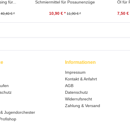
ng für...
Schmiermittel für Posaunenzüge
Öl für
10,90 € *
7,50 € 
40,40 € *
11,90 € *
ce
Informationen
Impressum
Kontakt & Anfahrt
aufen
AGB
schutz
Datenschutz
Widerrufsrecht
Zahlung & Versand
 & Jugendorchester
Profishop