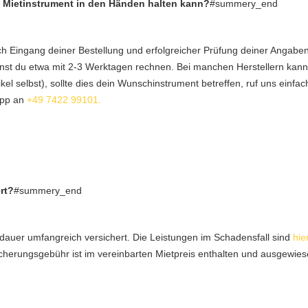
n Mietinstrument in den Händen halten kann?
#summery_end
h Eingang deiner Bestellung und erfolgreicher Prüfung deiner Angaben.
kannst du etwa mit 2-3 Werktagen rechnen. Bei manchen Herstellern ka
ikel selbst), sollte dies dein Wunschinstrument betreffen, ruf uns einfa
App an
+49 7422 99101.
rt?
#summery_end
dauer umfangreich versichert. Die Leistungen im Schadensfall sind
hie
rsicherungsgebühr ist im vereinbarten Mietpreis enthalten und ausgewies