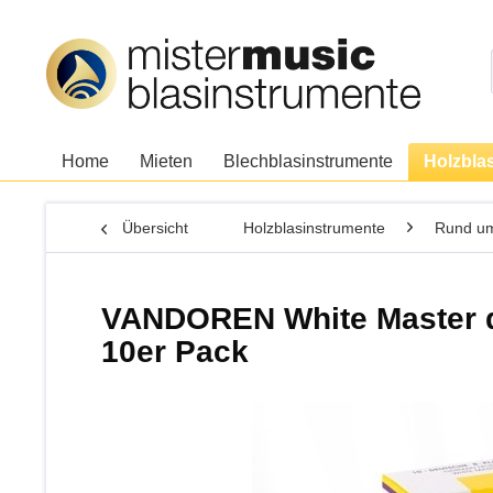
Home
Mieten
Blechblasinstrumente
Holzbla
Übersicht
Holzblasinstrumente
Rund um
VANDOREN White Master deu
10er Pack