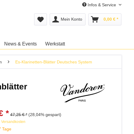
Infos & Service
Mein Konto
0,00 € *
News & Events
Werkstatt
m
Es-Klarinetten-Blätter Deutsches System
blätter
€ *
47,25 € *
(28,04% gespart)
. Versandkosten
7 Tage