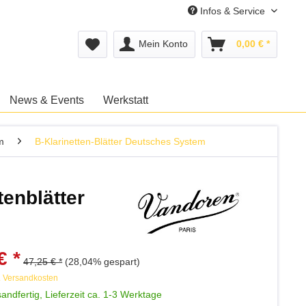
Infos & Service
Mein Konto
0,00 € *
News & Events
Werkstatt
m
B-Klarinetten-Blätter Deutsches System
enblätter
€ *
47,25 € *
(28,04% gespart)
. Versandkosten
andfertig, Lieferzeit ca. 1-3 Werktage