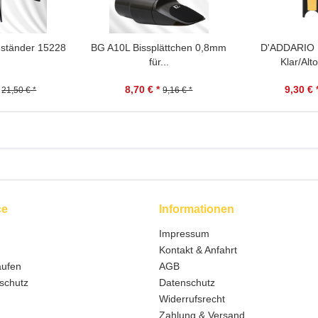
nständer 15228
BG A10L Bissplättchen 0,8mm
D'ADDARIO 
für...
Klar/Alt
8,70 € *
9,30 € 
21,50 € *
9,16 € *
ce
Informationen
Impressum
Kontakt & Anfahrt
aufen
AGB
schutz
Datenschutz
Widerrufsrecht
Zahlung & Versand