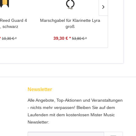
Reed Guard 4
Marschgabel für Klarinette Lyra
aS Durchz
o, schwarz
groß
Kla
*
39,30 € *
7,90 
10,30 € *
53,80 € *
Newsletter
Alle Angebote, Top-Aktionen und Veranstaltungen
- nichts mehr verpassen! Bleiben Sie auf dem
Laufenden mit dem kostenlosen Mister Music
Newsletter: