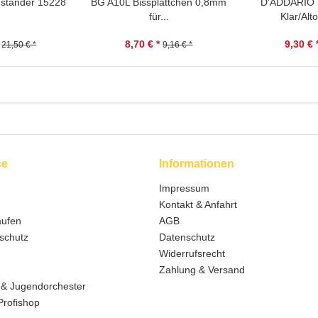
nständer 15228
BG A10L Bissplättchen 0,8mm
D'ADDARIO 
für...
Klar/Alt
8,70 € *
9,30 € 
21,50 € *
9,16 € *
ce
Informationen
Impressum
Kontakt & Anfahrt
aufen
AGB
schutz
Datenschutz
Widerrufsrecht
Zahlung & Versand
 & Jugendorchester
Profishop