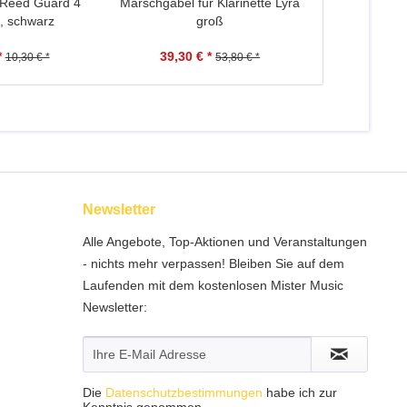
Reed Guard 4
Marschgabel für Klarinette Lyra
aS Durchz
o, schwarz
groß
Kla
*
39,30 € *
7,90 
10,30 € *
53,80 € *
Newsletter
Alle Angebote, Top-Aktionen und Veranstaltungen
- nichts mehr verpassen! Bleiben Sie auf dem
Laufenden mit dem kostenlosen Mister Music
Newsletter:
Die
Datenschutzbestimmungen
habe ich zur